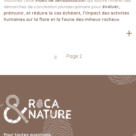
Corps
Visionnez cette
vidéo de sensibilisation
qui illustre l’intérêt des
démarches de conciliation pluridisciplinaire pour
évaluer,
prémunir, et réduire le cas échéant, l’impact des activités
humaines sur la flore et la faune des milieux rocheux
.
+
Pagination
Page précédente
‹‹
Page 2
Pour toutes questions