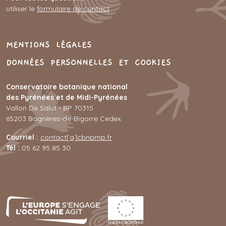
utiliser le
formulaire de contact
MENU PIED DE PAGE
MENTIONS LÉGALES
DONNÉES PERSONNELLES ET COOKIES
Conservatoire botanique national
des Pyrénées et de Midi-Pyrénées
Vallon De Salut - BP 70315
65203 Bagnères-de-Bigorre Cedex
Courriel :
contact[a]cbnpmp.fr
Tél :
05 62 95 85 30