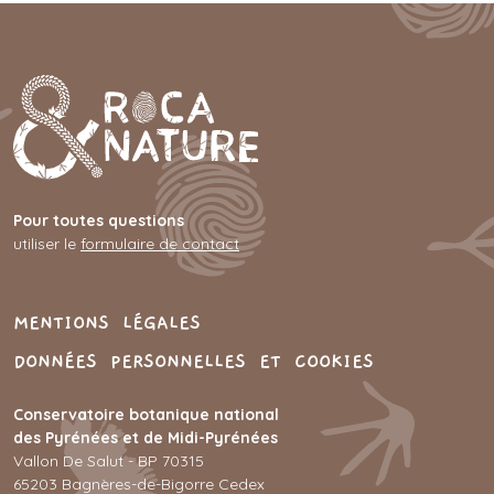
Pour toutes questions
utiliser le
formulaire de contact
MENU PIED DE PAGE
MENTIONS LÉGALES
DONNÉES PERSONNELLES ET COOKIES
Conservatoire botanique national
des Pyrénées et de Midi-Pyrénées
Vallon De Salut - BP 70315
65203 Bagnères-de-Bigorre Cedex